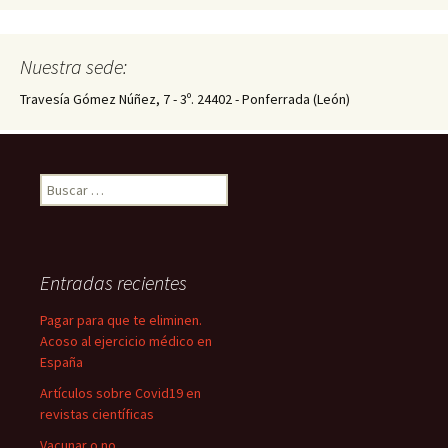
Nuestra sede:
Travesía Gómez Núñez, 7 - 3º. 24402 - Ponferrada (León)
Buscar:
Entradas recientes
Pagar para que te eliminen.
Acoso al ejercicio médico en
España
Artículos sobre Covid19 en
revistas científicas
Vacunar o no