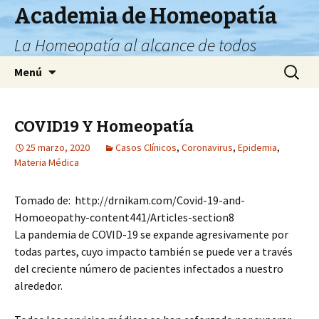
Academia de Homeopatía
La Homeopatía al alcance de todos
Ir
Buscar:
Menú
al
contenido
COVID19 Y Homeopatía
25 marzo, 2020
Casos Clínicos
,
Coronavirus
,
Epidemia
,
Materia Médica
Tomado de: http://drnikam.com/Covid-19-and-
Homoeopathy-content441/Articles-section8
La pandemia de COVID-19 se expande agresivamente por
todas partes, cuyo impacto también se puede ver a través
del creciente número de pacientes infectados a nuestro
alrededor.