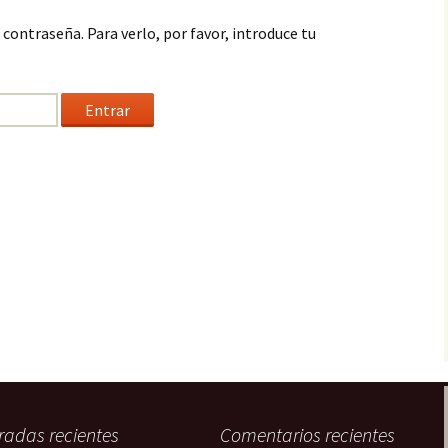
Otros
Veterinaria
contraseña. Para verlo, por favor, introduce tu
Otras profesione
sanitarias
radas recientes
Comentarios recientes