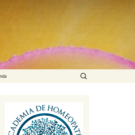
Buscar:
enda
rito
cuenta
o
alizar compra