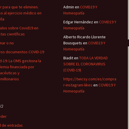
r para que te eliminen.
Admin
en
COVID19 Y
o al ejercicio médico en
Homeopatía
aña
Edgar Hernández
en
COVID19 Y
culos sobre Covid19 en
Homeopatía
stas científicas
Alberto Ricardo Llorente
nar o no
Bousquets
en
COVID19 Y
Homeopatía
os documentos COVID-19
Biadit
en
TODA LA VERDAD
d-19: La OMS gestiona la
SOBRE EL CORONAVIRUS
emia financiada por
(COVID-19)
acéuticas y
imillonarios
https://twicsy.com/es/compra
r-instagram-likes
en
COVID19 Y
Homeopatía
ta
eder
 de entradas