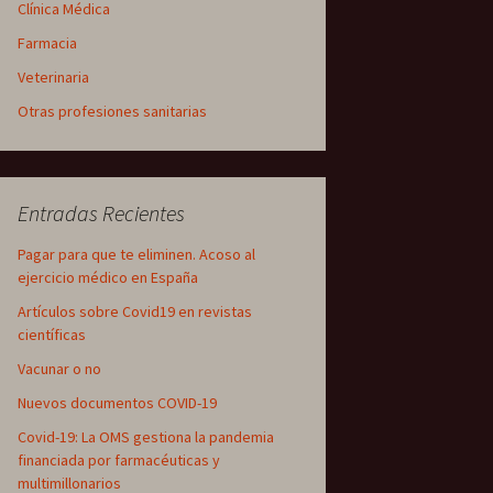
Clínica Médica
Farmacia
Veterinaria
Otras profesiones sanitarias
Entradas Recientes
Pagar para que te eliminen. Acoso al
ejercicio médico en España
Artículos sobre Covid19 en revistas
científicas
Vacunar o no
Nuevos documentos COVID-19
Covid-19: La OMS gestiona la pandemia
financiada por farmacéuticas y
multimillonarios