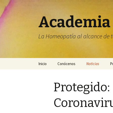
Academia
La Homeopatía al alcance de 
Ir
Inicio
Conócenos
Noticias
P
al
contenido
Consultorio Médico
Boletín de Notici
Mi
C
H
Protegido:
Coronavir