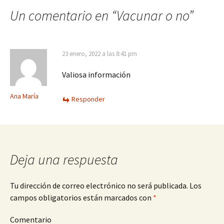
a
Un comentario en “
Vacunar o no
”
la
entrada
23 enero, 2022 a las 8:41 pm
Valiosa información
Ana María
Responder
Deja una respuesta
Tu dirección de correo electrónico no será publicada.
Los
campos obligatorios están marcados con
*
Comentario