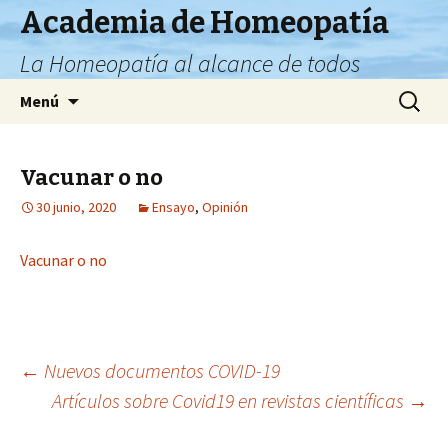
Academia de Homeopatía
La Homeopatía al alcance de todos
Ir
Buscar:
Menú
al
contenido
Vacunar o no
30 junio, 2020
Ensayo
,
Opinión
Vacunar o no
Ir
←
Nuevos documentos COVID-19
Artículos sobre Covid19 en revistas científicas
→