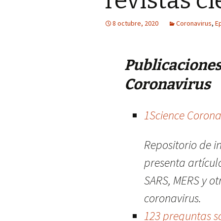
revistas ci
8 octubre, 2020
Coronavirus
,
E
Publicaciones 
Coronavirus
1Science Corona
Repositorio de i
presenta artícu
SARS, MERS y otr
coronavirus.
123 preguntas s