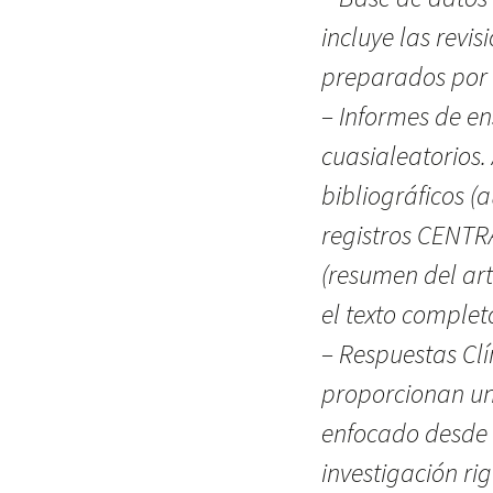
incluye las revi
preparados por l
– Informes de en
cuasialeatorios.
bibliográficos (au
registros CENTR
(resumen del artí
el texto completo
– Respuestas Clí
proporcionan un
enfocado desde e
investigación ri