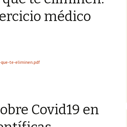
Otros
Veterinaria
jercicio médico
Otras profesione
sanitarias
a-que-te-eliminen.pdf
sobre Covid19 en