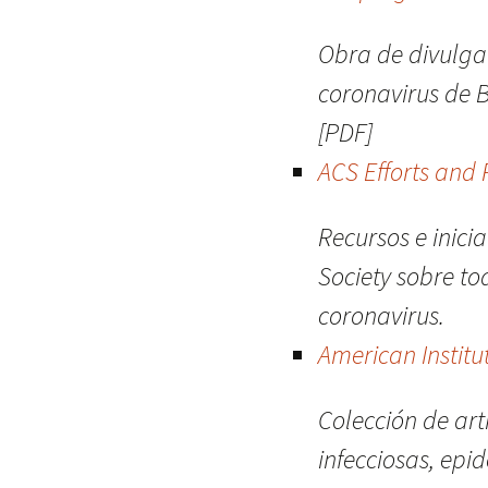
Obra de divulgac
coronavirus de B
[PDF]
ACS Efforts and
Recursos e inici
Society sobre to
coronavirus.
American Institu
Colección de ar
infecciosas, epi