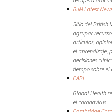
recupera artícul
BJM Latest New
Sitio del Britis
agrupar recurso
artículos, opini
el aprendizaje, 
decisiones clíni
tiempo sobre el
CABI
Global Health re
el coronavirus
Cambridge Coron