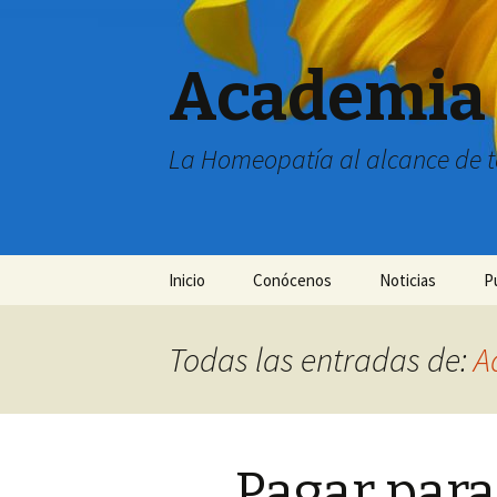
Academia
La Homeopatía al alcance de 
Ir
Inicio
Conócenos
Noticias
P
al
contenido
Consultorio Médico
Boletín de Notic
Mi
C
H
Todas las entradas de:
A
Pagar para