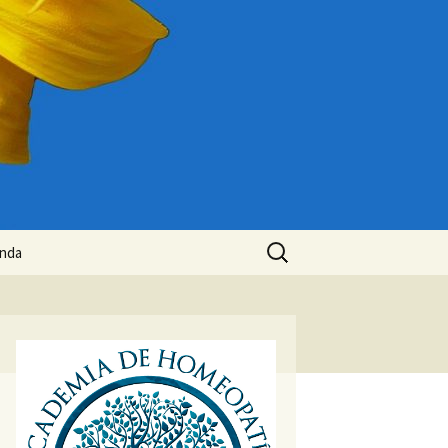
Buscar:
enda
rito
cuenta
o
alizar compra